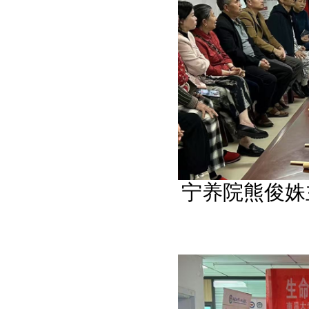
宁养院熊俊姝