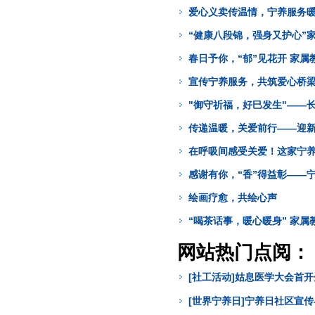
爱心义卖传温情，宁养服务
“健康八段锦，强身又护心”
春日予你，“郁”见花开 家属
宣传宁养服务，共筑爱心桥
"御守祈福，好巳发生"——
传递温暖，关爱前行——迎
在呼吸间感受关爱！这家宁
感谢有你，“香”得益彰——
绘画疗愈，共绘心声
“喝茶话事，暖心暖身” 家属
网站热门点阅：
[社工活动]姑息医学大会首
[世界宁养日]宁养日社区宣