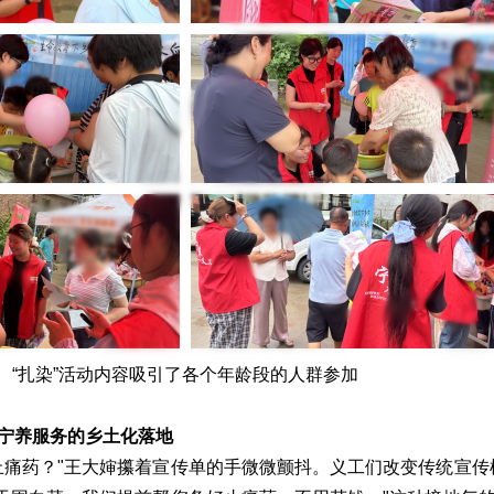
“扎染”活动内容吸引了各个年龄段的人群参加
宁养服务的乡土化落地
止痛药？"王大婶攥着宣传单的手微微颤抖。义工们改变传统宣传