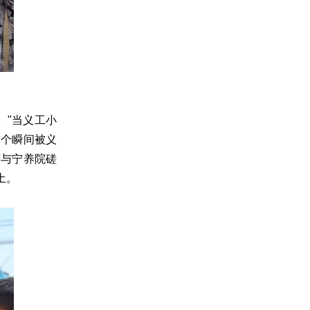
。"当义工小
这个瞬间被义
府与宁养院磋
土。