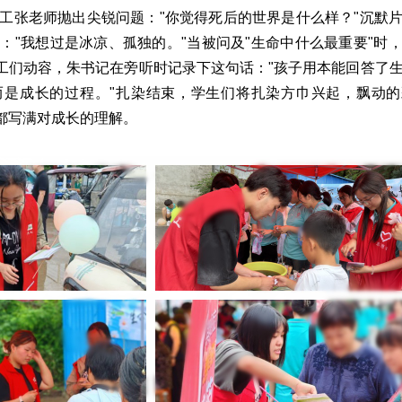
工张老师抛出尖锐问题："你觉得死后的世界是什么样？"沉默
："我想过是冰凉、孤独的。"当被问及"生命中什么最重要"时
义工们动容，朱书记在旁听时记录下这句话："孩子用本能回答了
而是成长的过程。"扎染结束，学生们将扎染方巾兴起，飘动的
路都写满对成长的理解。