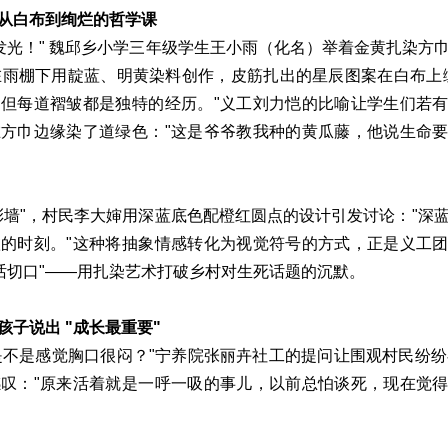
从白布到绚烂的哲学课
发光！" 魏邱乡小学三年级学生王小雨（化名）举着金黄扎染方
在雨棚下用靛蓝、明黄染料创作，皮筋扎出的星辰图案在白布上
但每道褶皱都是独特的经历。"义工刘力恺的比喻让学生们若
方巾边缘染了道绿色："这是爷爷教我种的黄瓜藤，他说生命
彩墙"，村民李大婶用深蓝底色配橙红圆点的设计引发讨论："深
的时刻。"这种将抽象情感转化为视觉符号的方式，正是义工
对话切口"——用扎染艺术打破乡村对生死话题的沉默。
子说出 "成长最重要"
是感觉胸口很闷？"宁养院张丽卉社工的提问让围观村民纷纷
叹："原来活着就是一呼一吸的事儿，以前总怕谈死，现在觉