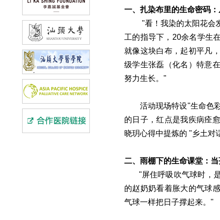
一、扎染布里的生命密码：
"看！我染的太阳花会
工的指导下，20余名学生
就像这块白布，起初平凡，
级学生张磊（化名）特意在
努力生长。"
活动现场特设"生命色
的日子，红点是我疾病痊愈
晓玥心得中提炼的 "乡土
二、雨棚下的生命课堂：当孩
"屏住呼吸吹气球时，是不
的赵奶奶看着胀大的气球感
气球一样把日子撑起来。"