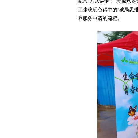
家常"方式讲解："就像您
工张晓玥心得中的"破局思
养服务申请的流程。