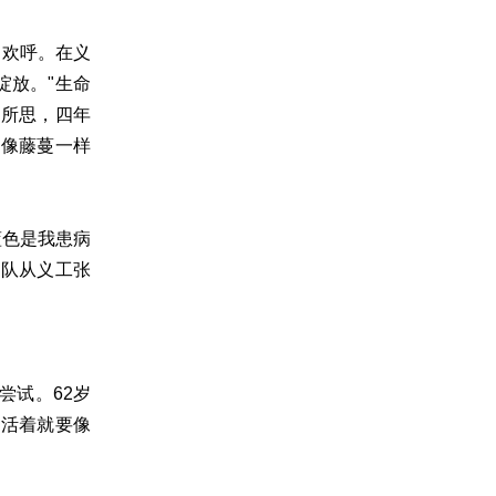
巾欢呼。在义
绽放。"生命
有所思，四年
要像藤蔓一样
蓝色是我患病
团队从义工张
尝试。62岁
得活着就要像