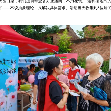
冬天囤白菜，我们提前帮您备好止痛药，不用花钱。"这种接地气
维"——不谈抽象理论，只解决具体需求。活动当天收集到3位居