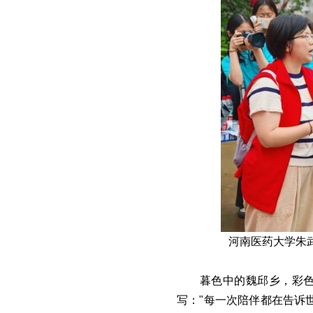
河南医药大学朱武
暮色中的魏邱乡，彩
写："每一次陪伴都在告诉