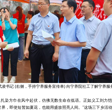
凌书记 (右侧，手持宁养服务宣传单) 向宁养院社工了解宁养服
色扎染方巾在风中起伏，仿佛无数生命在低语。正如义工刘力恺
世界，即使短暂如夏花，也能用盛放照亮人间。"这场三下乡活