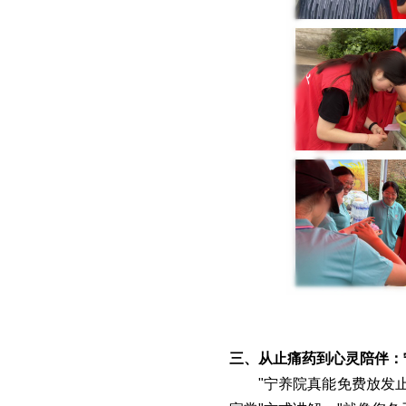
三、从止痛药到心灵陪伴：
"宁养院真能免费放发