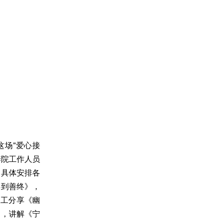
场“爱心接
养院工作人员
。具体安排各
得到善终》，
义工分享《幽
角，讲解《宁