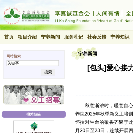
首页
项目介绍
宁养新闻
服务札记
社会反馈
宁养知识
宁养新闻
网站搜索
[包头]爱心接
搜索
秋意渐浓时，暖意自心生
养院2025年秋季新义工
怀揣对生命的敬畏齐聚于此
月20日至23日，连续开展