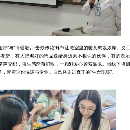
扭带”与“情暖培训·击鼓传花”环节让教室里的暖意愈发浓厚。义
小花篮，有人把编好的饰品送给身边素不相识的伙伴，有的表示
与掌声交织，陌生感渐渐消散，一颗颗爱心紧紧靠拢。当线下培
道，带着这份温暖与专业，自己将走进真正的“生命现场”。