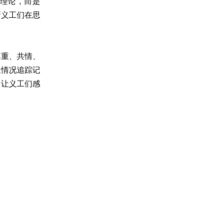
输理论，而是
新义工们在思
尊重、共情、
象情况追踪记
，让义工们感