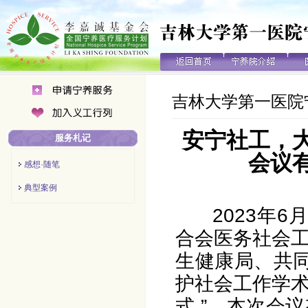
吉林大学第一医院
安宁社工，
服务札记
会议有
感想·随笔
典型案例
2023年
合会医务社会
生健康局、共同
护社会工作学
式 ”，本次会