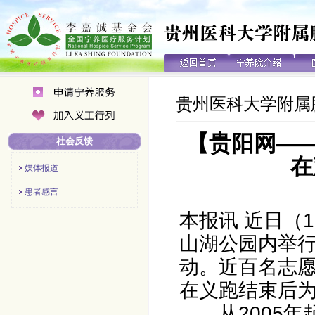
贵州医科大学附属
【贵阳网—
社会反馈
在
媒体报道
患者感言
本报讯 近日（
山湖公园内举行
动。近百名志
在义跑结束后
从2005年