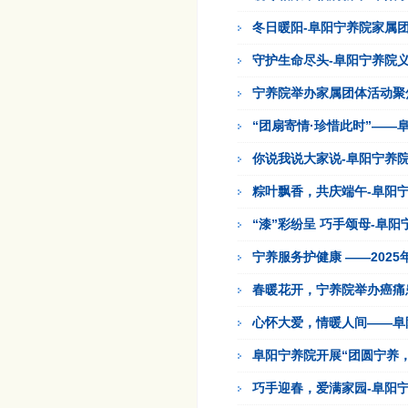
冬日暖阳-阜阳宁养院家属
守护生命尽头-阜阳宁养院
宁养院举办家属团体活动聚
“团扇寄情·珍惜此时”——
你说我说大家说-阜阳宁养
粽叶飘香，共庆端午-阜阳
“漆”彩纷呈 巧手颂母-阜
宁养服务护健康 ——202
春暖花开，宁养院举办癌痛
心怀大爱，情暖人间——阜
阜阳宁养院开展“团圆宁养
巧手迎春，爱满家园-阜阳