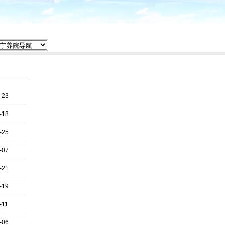
-23
-18
-25
-07
-21
-19
-11
-06