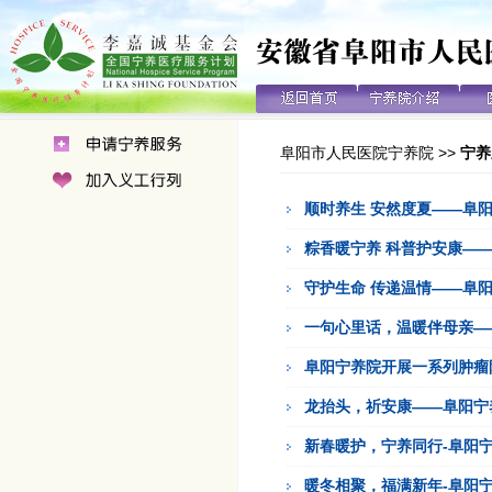
阜阳市人民医院宁养院
>>
宁养
顺时养生 安然度夏——阜
粽香暖宁养 科普护安康—
守护生命 传递温情——阜
一句心里话，温暖伴母亲—
阜阳宁养院开展一系列肿瘤
龙抬头，祈安康——阜阳宁
新春暖护，宁养同行-阜阳
暖冬相聚，福满新年-阜阳