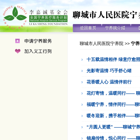
聊城市人民医院宁养院
>>
宁养
十五载温情相伴 绿意疗愈
光影寄温情 巧手舒心绪
花香暖人心 温情伴前行
花灯寄情，温暖同行—— 
福暖宁养，情伴同行——聊
暖冬迎新，携手相伴——聊
“月圆人更暖” ——聊城宁
锦扇传情，悦心同行 ——