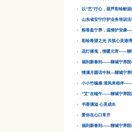
以“艺”疗心，葫芦彩绘献温
山东省安宁疗护业务培训活
粽香盈宁养，温情护安康—
彩绘希望之光 共筑心灵港
花灯摇曳，情暖元宵——聊
福到新春到——聊城宁养院
情满月圆话中秋—聊城宁养
小小竹编扇 清风来相伴—
“艾”在端午——聊城宁养
书香满溢 心灵成长
爱你在心口常开
福到新春到——聊城宁养院