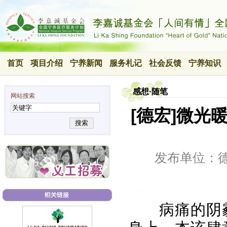
首页
项目介绍
宁养新闻
服务札记
社会反馈
宁养知识
感想·随笔
网站搜索
[德宏]微
搜索
发布单位：
病痛的阴