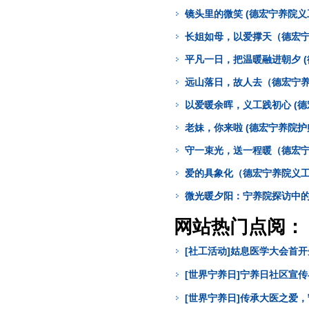
镜头里的微笑 (德宏宁养院义
长姐如母，以爱撑天（德宏宁
平凡一日，把温暖融进朝夕 
远山落日，故人去（德宏宁养
以爱暖余晖，义工践初心 (德
老妹，你来啦 (德宏宁养院护
守一束光，送一程暖（德宏宁
爱的具象化（德宏宁养院义工
微光暖夕阳：宁养院探访中的
网站热门点阅：
[社工活动]姑息医学大会首
[世界宁养日]宁养日社区宣
[世界宁养日]传承大医之爱