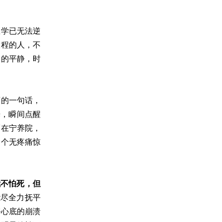
医学已无法逆
旅程的人，不
们的平静，时
师的一句话，
光，瞬间点醒
而在宁养院，
一个无疼痛惊
我不怕死，但
能尽全力抚平
爷心底的崩溃