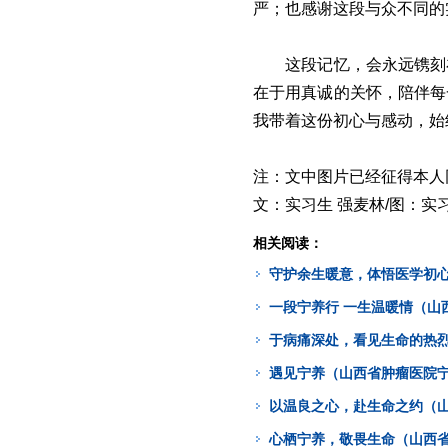
严；也感谢这段与众不同的
这段记忆，会永远镌刻
在于用真诚的关怀，陪伴每
我带着这份初心与感动，始
注：文中图片已经征得本人
文：实习生 强麦林/图：实
相关阅读：
守护余生暖意，体悟医学初心
一段宁养行 一生温暖情（山
于病痛深处，看见生命的热烈
遇见宁养（山西省肿瘤医院宁
以温良之心，赴生命之约（山
心栖宁养，敬畏生命（山西省