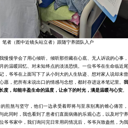
笔者（图中近镜头站立者）跟随宁养团队入户
我慢慢学会了用心倾听。倾听那些藏在心底、无人诉说的心事
月的温暖回忆、对未知终点的淡淡恐惧。一位爷爷在生命临近
记，爷爷在上面写下了从小到大的人生轨迹、想对家人说却未
心愿，把所有未说出口的情感与念想，都封存进这本笔记里。
长度，却能丰盈生命的温度，让余下的时光，满是温暖与心安
。
们的煎熬与坚守，他们一边承受着即将与至亲别离的锥心痛苦，
与此同时，我也看到了患者们直面病痛的乐观心态，以及对宁
位爷爷家中，我们询问完日常用药情况后，爷爷兴致盎然，为