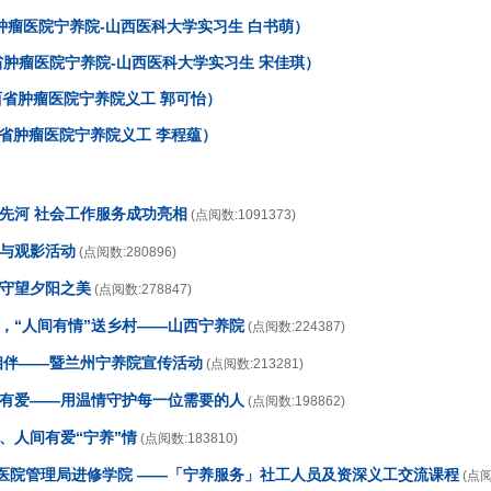
肿瘤医院宁养院-山西医科大学实习生 白书萌）
肿瘤医院宁养院-山西医科大学实习生 宋佳琪）
西省肿瘤医院宁养院义工 郭可怡）
西省肿瘤医院宁养院义工 李程蕴）
开先河 社会工作服务成功亮相
(点阅数:1091373)
传与观影活动
(点阅数:280896)
，守望夕阳之美
(点阅数:278847)
日，“人间有情”送乡村——山西宁养院
(点阅数:224387)
情相伴——暨兰州宁养院宣传活动
(点阅数:213281)
养有爱——用温情守护每一位需要的人
(点阅数:198862)
、人间有爱“宁养”情
(点阅数:183810)
香港医院管理局进修学院 ——「宁养服务」社工人员及资深义工交流课程
(点阅