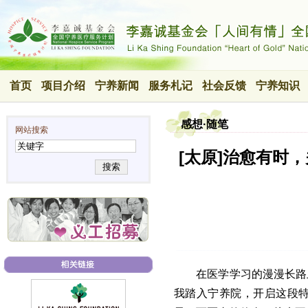
首页
项目介绍
宁养新闻
服务札记
社会反馈
宁养知识
感想·随笔
网站搜索
[太原]治愈有时
搜索
在医学学习的漫漫长路
我踏入宁养院，开启这段