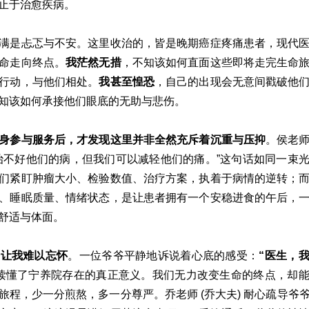
止于治愈疾病。
满是忐忑与不安。这里收治的，皆是晚期癌症疼痛患者，现代
命走向终点。
我茫然无措
，不知该如何直面这些即将走完生命
行动，与他们相处。
我甚至惶恐
，自己的出现会无意间戳破他
知该如何承接他们眼底的无助与悲伤。
身参与服务后，才发现这里并非全然充斥着沉重与压抑
。侯老
治不好他们的病，但我们可以减轻他们的痛。”这句话如同一束
们紧盯肿瘤大小、检验数值、治疗方案，执着于病情的逆转；
、睡眠质量、情绪状态，是让患者拥有一个安稳进食的午后，
舒适与体面。
今让我难以忘怀
。一位爷爷平静地诉说着心底的感受：
“医生，
读懂了宁养院存在的真正意义。我们无力改变生命的终点，却
旅程，少一分煎熬，多一分尊严。乔老师 (乔大夫) 耐心疏导爷