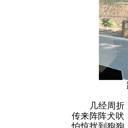
几经周折
传来阵阵犬吠，
怕惊扰到狗狗