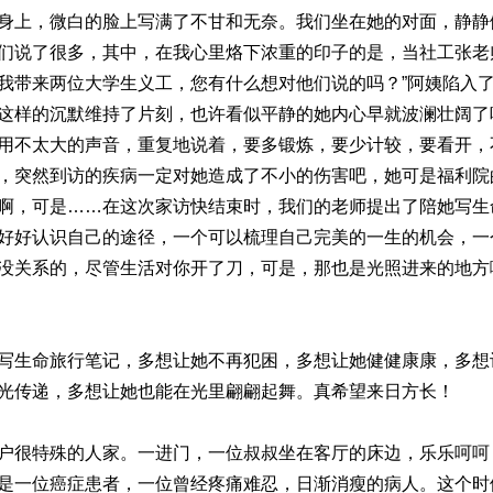
身上，微白的脸上写满了不甘和无奈。我们坐在她的对面，静静
们说了很多，其中，在我心里烙下浓重的印子的是，当社工张老
我带来两位大学生义工，您有什么想对他们说的吗？”阿姨陷入
这样的沉默维持了片刻，也许看似平静的她内心早就波澜壮阔了
用不太大的声音，重复地说着，要多锻炼，要少计较，要看开，
，突然到访的疾病一定对她造成了不小的伤害吧，她可是福利院
啊，可是……在这次家访快结束时，我们的老师提出了陪她写生
好好认识自己的途径，一个可以梳理自己完美的一生的机会，一
没关系的，尽管生活对你开了刀，可是，那也是光照进来的地方
写生命旅行笔记，多想让她不再犯困，多想让她健健康康，多想
光传递，多想让她也能在光里翩翩起舞。真希望来日方长！
户很特殊的人家。一进门，一位叔叔坐在客厅的床边，乐乐呵呵
是一位癌症患者，一位曾经疼痛难忍，日渐消瘦的病人。这个时