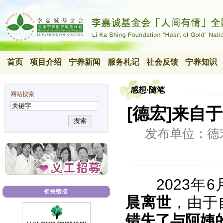
首页
项目介绍
宁养新闻
服务札记
社会反馈
宁养知识
感想·随笔
网站搜索
[德宏]来自
搜索
发布单位：德
2023年
晨离世
，由于
错失了与阿姨