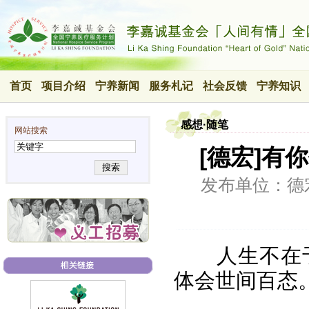
首页
项目介绍
宁养新闻
服务札记
社会反馈
宁养知识
感想·随笔
网站搜索
[德宏]有
搜索
发布单位：德
人生不在
体会世间百态