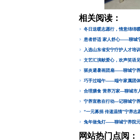
相关阅读：
冬日送暖志愿行，情意绵绵
患者舒适 家人舒心——聊城
入选山东省安宁疗护人才培
文艺汇演献爱心，欢声笑语
驱炎避暑画团扇——聊城宁
巧手过端午——端午家属团
合理膳食 营养万家—聊城市
宁养宣教在行动—记聊城宁
“一元募捐 传递温情”宁养志
兔年做兔灯——聊城宁养院
网站热门点阅：