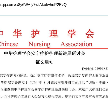
in.qq.com/s/8y6WAfy7wtAkofwhoP2EvQ