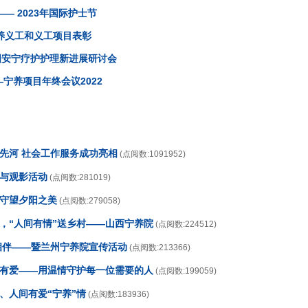
— 2023年国际护士节
宁养义工和义工项目表彰
全国安宁疗护护理新进展研讨会
宁养项目年终会议2022
开先河 社会工作服务成功亮相
(点阅数:1091952)
传与观影活动
(点阅数:281019)
，守望夕阳之美
(点阅数:279058)
日，“人间有情”送乡村——山西宁养院
(点阅数:224512)
情相伴——暨兰州宁养院宣传活动
(点阅数:213366)
养有爱——用温情守护每一位需要的人
(点阅数:199059)
、人间有爱“宁养”情
(点阅数:183936)