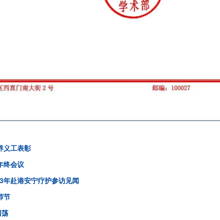
养义工表彰
年终会议
23年赴港安宁疗护参访见闻
师节
回荡