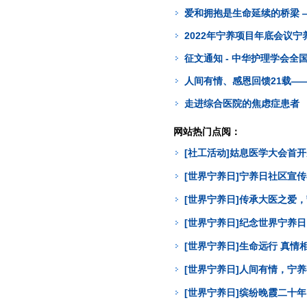
爱和拥抱是生命延续的桥梁 —
2022年宁养项目年底会议
征文通知 - 中华护理学会
人间有情、感恩回馈21载——
走进综合医院的焦虑症患者
网站热门点阅：
[社工活动]姑息医学大会首
[世界宁养日]宁养日社区宣
[世界宁养日]传承大医之爱
[世界宁养日]纪念世界宁养
[世界宁养日]生命远行 真
[世界宁养日]人间有情，宁
[世界宁养日]缤纷晚霞二十年