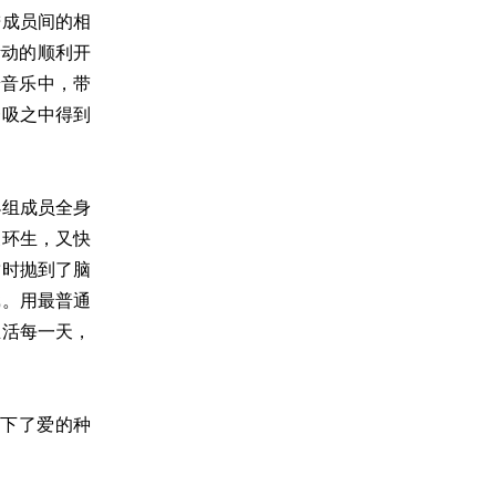
进成员间的相
活动的顺利开
景音乐中，带
一吸之中得到
小组成员全身
象环生，又快
暂时抛到了脑
戏。用最普通
生活每一天，
下了爱的种