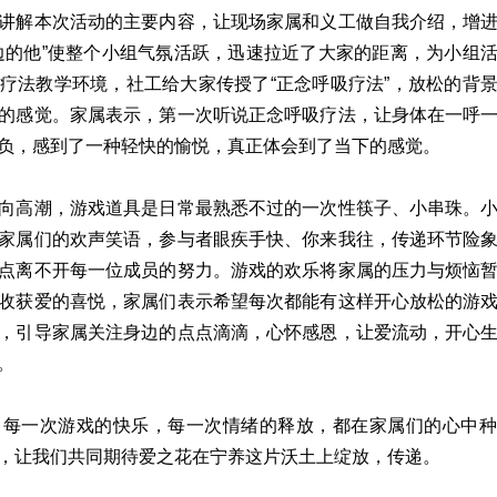
讲解本次活动的主要内容，让现场家属和义工做自我介绍，增
边的他”使整个小组气氛活跃，迅速拉近了大家的距离，为小组
疗法教学环境，社工给大家传授了“正念呼吸疗法”，放松的背
的感觉。家属表示，第一次听说正念呼吸疗法，让身体在一呼
负，感到了一种轻快的愉悦，真正体会到了当下的感觉。
向高潮，游戏道具是日常最熟悉不过的一次性筷子、小串珠。
家属们的欢声笑语，参与者眼疾手快、你来我往，传递环节险
点离不开每一位成员的努力。游戏的欢乐将家属的压力与烦恼
收获爱的喜悦，家属们表示希望每次都能有这样开心放松的游
，引导家属关注身边的点点滴滴，心怀感恩，让爱流动，开心
。
。每一次游戏的快乐，每一次情绪的释放，都在家属们的心中种
，让我们共同期待爱之花在宁养这片沃土上绽放，传递。