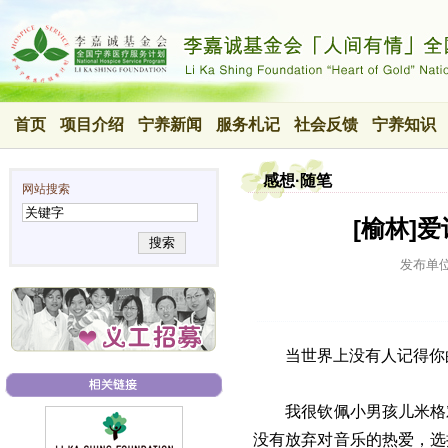
首页
项目介绍
宁养新闻
服务札记
社会反馈
宁养知识
感想·随笔
网站搜索
[榆林]
搜索
发布单
当世界上没有人记得你
我很钦佩小男孩儿米格
没有放弃对音乐的热爱，选