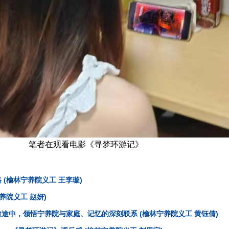
笔者在观看电影《寻梦环游记》
(榆林宁养院义工 王李璇)
养院义工 赵妍)
途中，领悟宁养院与家庭、记忆的深刻联系 (榆林宁养院义工 黄钰倩)