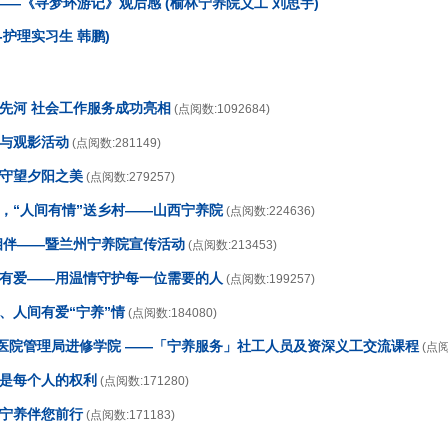
—《寻梦环游记》观后感 (榆林宁养院义工 刘思宇)
-护理实习生 韩鹏)
开先河 社会工作服务成功亮相
(点阅数:1092684)
传与观影活动
(点阅数:281149)
，守望夕阳之美
(点阅数:279257)
日，“人间有情”送乡村——山西宁养院
(点阅数:224636)
情相伴——暨兰州宁养院宣传活动
(点阅数:213453)
养有爱——用温情守护每一位需要的人
(点阅数:199257)
、人间有爱“宁养”情
(点阅数:184080)
香港医院管理局进修学院 ——「宁养服务」社工人员及资深义工交流课程
(点阅
生是每个人的权利
(点阅数:171280)
，宁养伴您前行
(点阅数:171183)