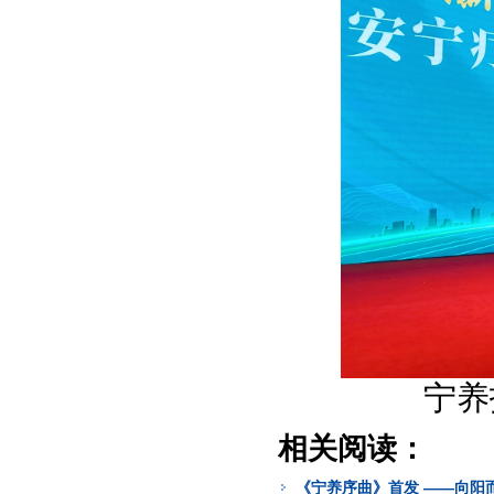
宁养
相关阅读：
《宁养序曲》首发 ——向阳