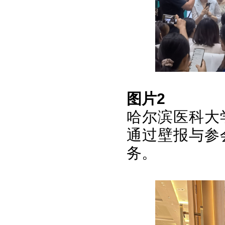
图片2
哈尔滨医科大
通过壁报与参
务。