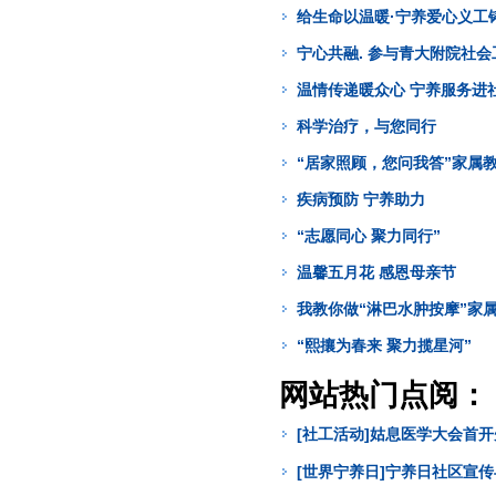
给生命以温暖·宁养爱心义工
宁心共融. 参与青大附院社
温情传递暖众心 宁养服务进
科学治疗，与您同行
“居家照顾，您问我答”家属
疾病预防 宁养助力
“志愿同心 聚力同行”
温馨五月花 感恩母亲节
我教你做“淋巴水肿按摩”家
“熙攘为春来 聚力揽星河”
网站热门点阅：
[社工活动]姑息医学大会首
[世界宁养日]宁养日社区宣