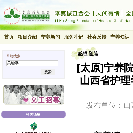
首页
项目介绍
宁养新闻
服务札记
社会反馈
宁养知识
感想·随笔
网站搜索
[太原]宁养
搜索
山西省护理
发布单位：山