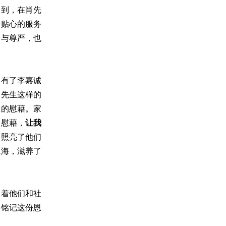
提到，在肖先
和贴心的服务
情与尊严，也
是有了李嘉诚
肖先生这样的
大的慰藉。家
了慰藉，
让我
，照亮了他们
成海，滋养了
励着他们和社
将铭记这份恩