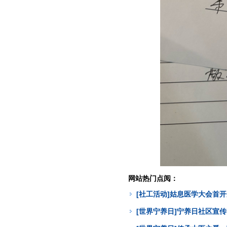
网站热门点阅：
[社工活动]姑息医学大会首
[世界宁养日]宁养日社区宣