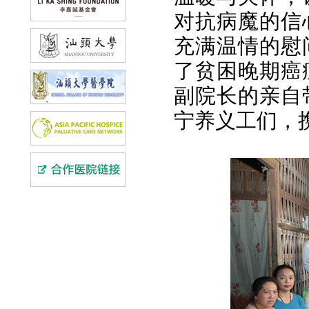
对抗病魔的信
充满温情的慰
了贫困晚期癌
副院长的亲自
宁养义工们，