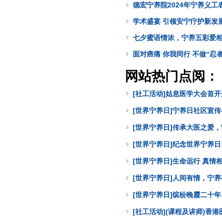
德宏宁养院2024年宁养义工
学术盛宴 引领安宁疗护新发
七夕蜜语情浓，宁养五彩爱
面对癌痛 你我同行 不做“忍者
网站热门点阅：
[社工活动]姑息医学大会首
[世界宁养日]宁养日社区宣
[世界宁养日]传承大医之爱
[世界宁养日]纪念世界宁养
[世界宁养日]生命远行 真
[世界宁养日]人间有情，宁
[世界宁养日]缤纷晚霞二十年
[社工活动](课程及讲师)