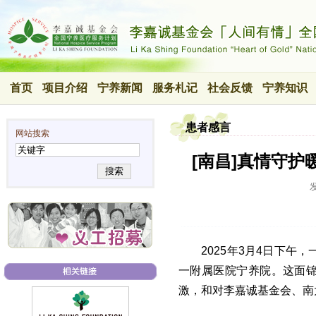
首页
项目介绍
宁养新闻
服务札记
社会反馈
宁养知识
患者感言
网站搜索
[南昌]真情守
搜索
2025年3月4日下午
一附属医院宁养院。这面锦
激，和对李嘉诚基金会、南