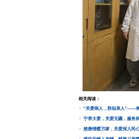
相关阅读：
“关爱病人，胜似亲人”——来
宁养大爱，关爱无疆，服务病
慈善情暖万家，关爱深入民