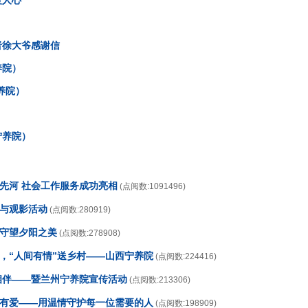
暖人心
者徐大爷感谢信
养院）
养院）
）
宁养院）
开先河 社会工作服务成功亮相
(点阅数:1091496)
传与观影活动
(点阅数:280919)
，守望夕阳之美
(点阅数:278908)
日，“人间有情”送乡村——山西宁养院
(点阅数:224416)
情相伴——暨兰州宁养院宣传活动
(点阅数:213306)
养有爱——用温情守护每一位需要的人
(点阅数:198909)