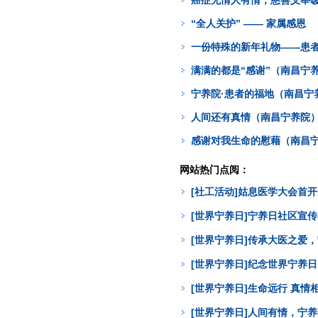
癌症无情人有情，慈善义举
“全人关护” —— 家属感恩
一份特殊的新年礼物——患
满满的都是“感谢”（南昌宁
宁养院·患者的福地（南昌宁
人间还有真情（南昌宁养院
感谢对我生命的慰藉（南昌
网站热门点阅：
[社工活动]姑息医学大会首
[世界宁养日]宁养日社区宣
[世界宁养日]传承大医之爱
[世界宁养日]纪念世界宁养
[世界宁养日]生命远行 真
[世界宁养日]人间有情，宁