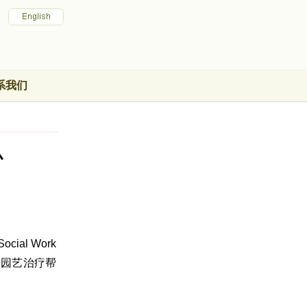
系我们
办
al Work
过园艺治疗帮