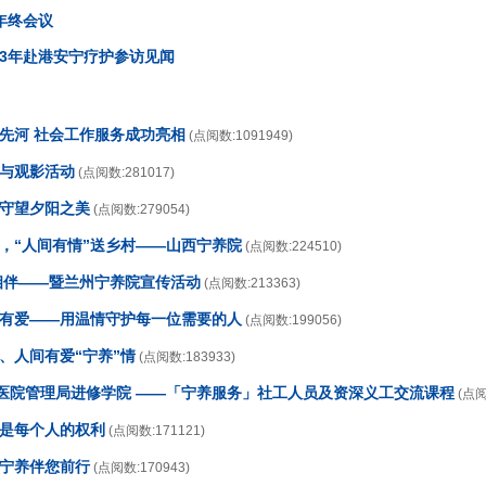
年终会议
23年赴港安宁疗护参访见闻
开先河 社会工作服务成功亮相
(点阅数:1091949)
传与观影活动
(点阅数:281017)
，守望夕阳之美
(点阅数:279054)
日，“人间有情”送乡村——山西宁养院
(点阅数:224510)
情相伴——暨兰州宁养院宣传活动
(点阅数:213363)
养有爱——用温情守护每一位需要的人
(点阅数:199056)
、人间有爱“宁养”情
(点阅数:183933)
香港医院管理局进修学院 ——「宁养服务」社工人员及资深义工交流课程
(点阅
生是每个人的权利
(点阅数:171121)
，宁养伴您前行
(点阅数:170943)