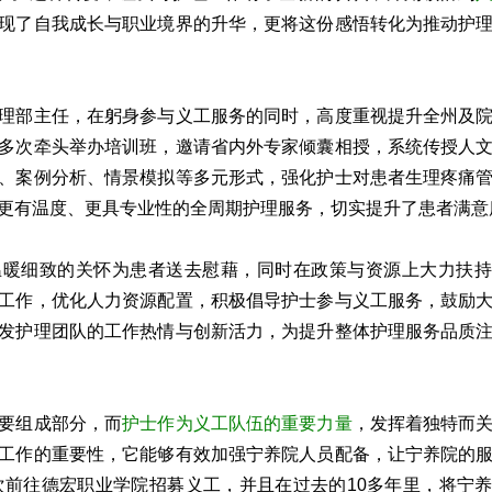
现了自我成长与职业境界的升华，更将这份感悟转化为推动护
理部主任，在躬身参与义工服务的同时，高度重视提升全州及
多次牵头举办培训班，邀请省内外专家倾囊相授，系统传授人
、案例分析、情景模拟等多元形式，强化护士对患者生理疼痛
更有温度、更具专业性的全周期护理服务，切实提升了患者满意
温暖细致的关怀为患者送去慰藉，同时在政策与资源上大力扶持
工作，优化人力资源配置，积极倡导护士参与义工服务，鼓励
发护理团队的工作热情与创新活力，为提升整体护理服务品质
要组成部分，而
护士作为义工队伍的重要力量
，发挥着独特而
工作的重要性，它能够有效加强宁养院人员配备，让宁养院的
多次前往德宏职业学院招募义工，并且在过去的10多年里，将宁