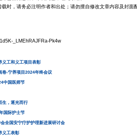
。转载时，请务必注明作者和出处；请勿擅自修改文章内容及封面
/s/t1d5K-_LMEhRAJFRa-Pk4w
宁养义工和义工项目表彰
卷-宁养项目2024年终会议
24中国医师节
而生，逐光而行
4年国际护士节
理学会全国安宁疗护护理新进展研讨会
养义工表彰