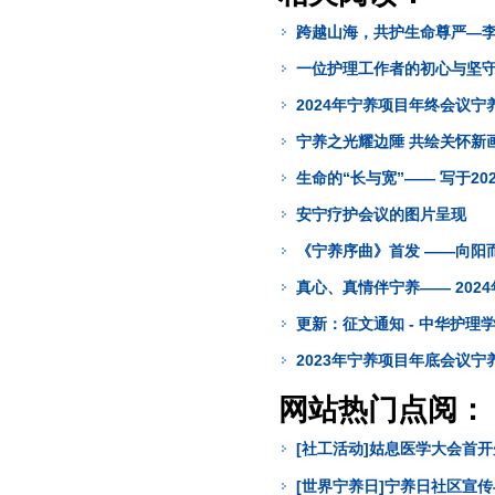
跨越山海，共护生命尊严—
一位护理工作者的初心与坚守
2024年宁养项目年终会议
宁养之光耀边陲 共绘关怀新画
生命的“长与宽”—— 写于20
安宁疗护会议的图片呈现
《宁养序曲》首发 ——向阳
真心、真情伴宁养—— 202
更新：征文通知 - 中华护
2023年宁养项目年底会议宁
网站热门点阅：
[社工活动]姑息医学大会首
[世界宁养日]宁养日社区宣