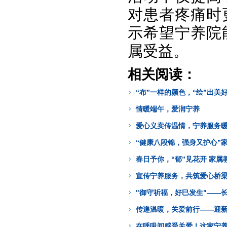
对患者疼痛时
示希望宁养院
属受益。
相关阅读：
“布”一样的颜色，“绘”出美
情暖端午，爱润宁养
爱心义卖传温情，宁养服务
“健康八段锦，强身又护心”
春日予你，“郁”见花开 家属
宣传宁养服务，共筑爱心桥
"御守祈福，好巳发生"——
传递温暖，关爱前行——迎
在呼吸间感受关爱！这家宁