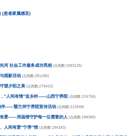
(患者家属感言)
开先河 社会工作服务成功亮相
(点阅数:1093135)
传与观影活动
(点阅数:281290)
，守望夕阳之美
(点阅数:279432)
日，“人间有情”送乡村——山西宁养院
(点阅数:224756)
情相伴——暨兰州宁养院宣传活动
(点阅数:213548)
养有爱——用温情守护每一位需要的人
(点阅数:199380)
、人间有爱“宁养”情
(点阅数:184183)