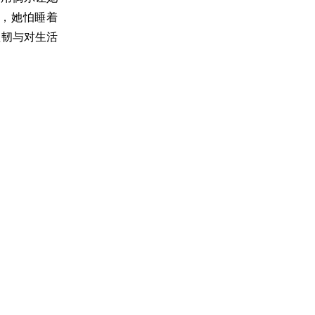
走，她怕睡着
坚韧与对生活