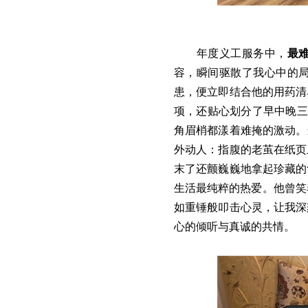
年度义工服务中，
最
容，瞬间驱散了我心中的
患，便立即结合他的用药清
项，还贴心划分了早中晚三
角眉梢都漾着难掩的激动。
外动人：指腹的老茧在纸页
末了还颤巍巍地拿起珍藏的
生活最纯粹的热爱。他曾笑
如重锤般叩击心灵，让我深
心的倾听与真诚的共情。