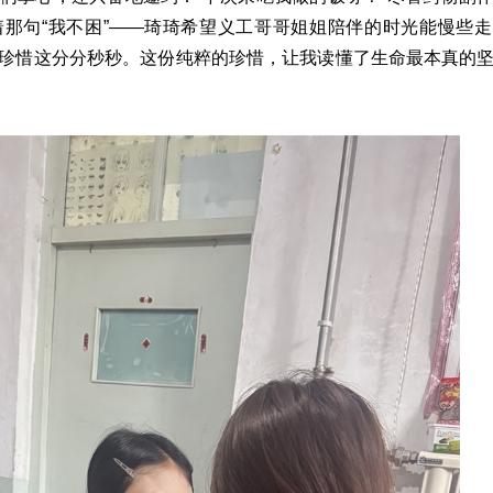
那句“我不困”——琦琦希望义工哥哥姐姐陪伴的时光能慢些
珍惜这分分秒秒。这份纯粹的珍惜，让我读懂了生命最本真的