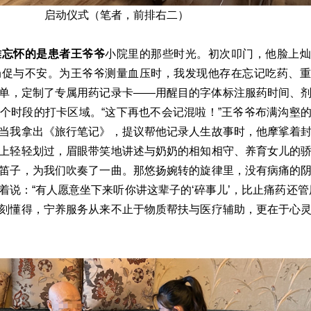
启动仪式（笔者，前排右二）
难忘怀的是患者王爷爷
小院里的那些时光。初次叩门，他脸上灿
局促与不安。为王爷爷测量血压时，我发现他存在忘记吃药、重
单，定制了专属用药记录卡——用醒目的字体标注服药时间、
个时段的打卡区域。“这下再也不会记混啦！”王爷爷布满沟壑
当我拿出《旅行笔记》，提议帮他记录人生故事时，他摩挲着
上轻轻划过，眉眼带笑地讲述与奶奶的相知相守、养育女儿的
笛子，为我们吹奏了一曲。那悠扬婉转的旋律里，没有病痛的
着说：“有人愿意坐下来听你讲这辈子的‘碎事儿’，比止痛药还管
刻懂得，宁养服务从来不止于物质帮扶与医疗辅助，更在于心