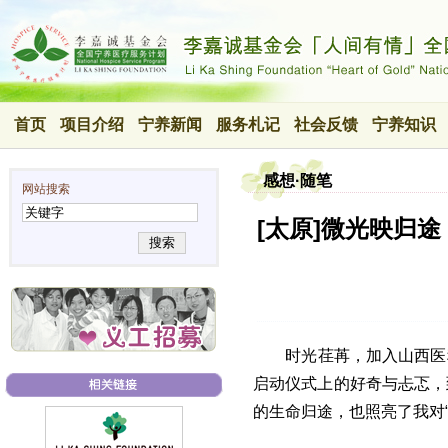
首页
项目介绍
宁养新闻
服务札记
社会反馈
宁养知识
感想·随笔
网站搜索
[太原]微光映归途
搜索
时光荏苒，加入山西医科
启动仪式上的好奇与忐忑，
的生命归途，也照亮了我对“