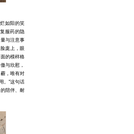
烂如阳的笑
复服药的隐
剂量与注意事
的脸庞上，眼
封面的模样格
骄傲与欣慰，
阴霾，唯有对
用。”这句话
灵的陪伴、耐