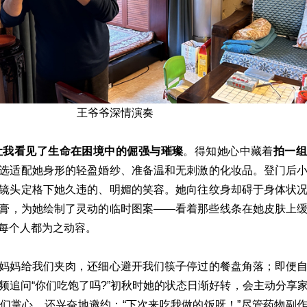
王爷爷深情演奏
让我看见了生命在困境中的倔强与璀璨
。得知她心中藏着
拍一
选适配她身形的轻盈婚纱、准备温和无刺激的化妆品。登门后
镜头定格下她久违的、明媚的笑容。她向往纹身却碍于身体状
膏，为她绘制了灵动的临时图案——看着那些线条在她皮肤上
每个人都为之动容。
妈妈给我们夹肉，还细心避开我们筷子停过的餐盘角落；即便
频追问“你们吃饱了吗?”初秋时她的状态日渐好转，会主动分享
们掌心，还兴奋地邀约：“下次来吃我做的饭呀！”尽管药物副