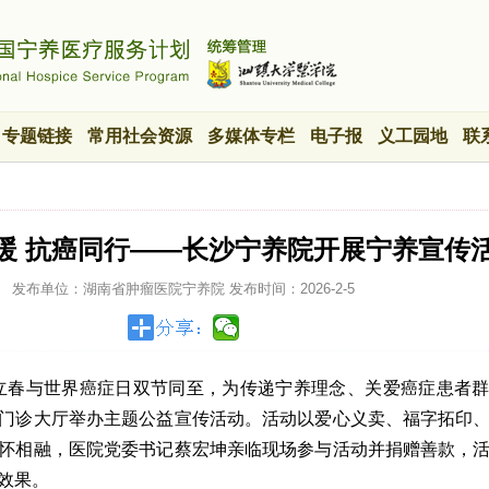
专题链接
常用社会资源
多媒体专栏
电子报
义工园地
联
迎暖 抗癌同行——长沙宁养院开展宁养宣传
发布单位：湖南省肿瘤医院宁养院
发布时间：
2026-2-5
恰逢立春与世界癌症日双节同至，为传递宁养理念、关爱癌症患者
门诊大厅举办主题公益宣传活动。活动以爱心义卖、福字拓印
怀相融，医院党委书记蔡宏坤亲临现场参与活动并捐赠善款，
效果。