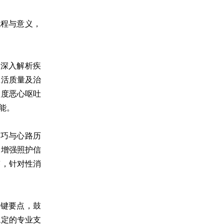
流程与意义，
，深入解析疾
生活质量及治
程度恶心呕吐
能。
技巧与心路历
中增强照护信
答，针对性消
关键要点，鼓
稳定的专业支