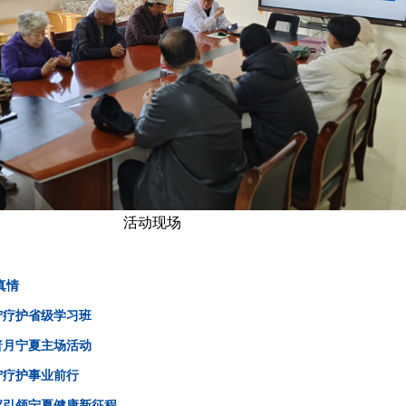
活动现场
真情
宁疗护省级学习班
普月宁夏主场活动
宁疗护事业前行
家引领宁夏健康新征程