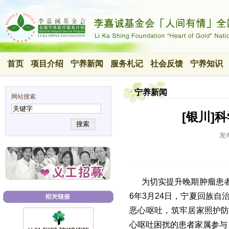
首页
项目介绍
宁养新闻
服务札记
社会反馈
宁养知识
宁养新闻
网站搜索
[银川]
搜索
发
为切实提升晚期肿瘤患
6年3月24日，宁夏回族
恶心呕吐，筑牢居家照护防
心呕吐困扰的患者家属参与