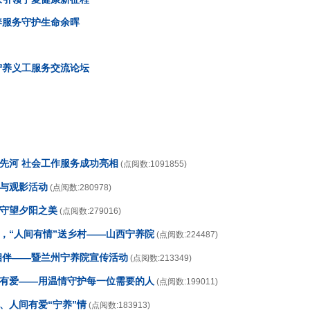
养服务守护生命余晖
宁养义工服务交流论坛
开先河 社会工作服务成功亮相
(点阅数:1091855)
传与观影活动
(点阅数:280978)
，守望夕阳之美
(点阅数:279016)
日，“人间有情”送乡村——山西宁养院
(点阅数:224487)
情相伴——暨兰州宁养院宣传活动
(点阅数:213349)
养有爱——用温情守护每一位需要的人
(点阅数:199011)
、人间有爱“宁养”情
(点阅数:183913)