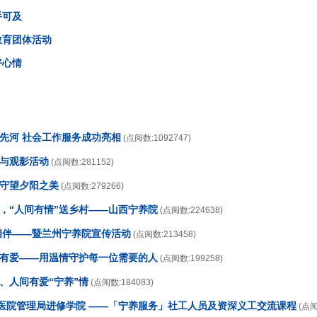
手可及
教育团体活动
好心情
开先河 社会工作服务成功亮相
(点阅数:1092747)
传与观影活动
(点阅数:281152)
，守望夕阳之美
(点阅数:279266)
日，“人间有情”送乡村——山西宁养院
(点阅数:224638)
情相伴——暨兰州宁养院宣传活动
(点阅数:213458)
养有爱——用温情守护每一位需要的人
(点阅数:199258)
、人间有爱“宁养”情
(点阅数:184083)
香港医院管理局进修学院 ——「宁养服务」社工人员及资深义工交流课程
(点阅