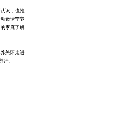
的认识，也推
主动邀请宁养
要的家庭了解
宁养关怀走进
尊严。