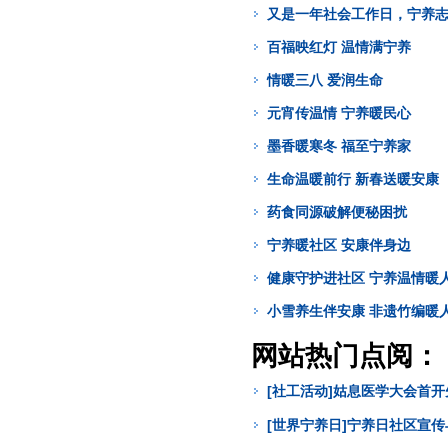
又是一年社会工作日，宁养志
百福映红灯 温情满宁养
情暖三八 爱润生命
元宵传温情 宁养暖民心
墨香暖寒冬 福至宁养家
生命温暖前行 新春送暖安康
药食同源破解便秘困扰
宁养暖社区 安康伴身边
健康守护进社区 宁养温情暖
小雪养生伴安康 非遗竹编暖
网站热门点阅：
[社工活动]姑息医学大会首
[世界宁养日]宁养日社区宣