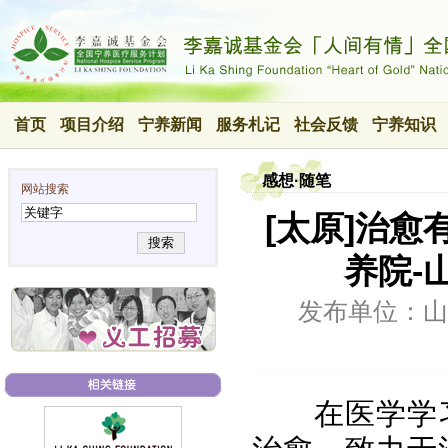
首页
项目介绍
宁养新闻
服务札记
社会反馈
宁养知识
感想·随笔
网站搜索
[太原]治愈
搜索
养院-
发布单位：山
在医学学