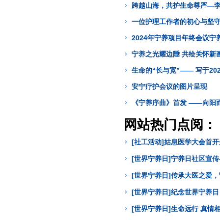
跨越山海，共护生命尊严—
一位护理工作者的初心与坚守
2024年宁养项目年终会议
宁养之光耀边陲 共绘关怀新画
生命的“长与宽”—— 写于20
安宁疗护会议的图片呈现
《宁养序曲》首发 ——向阳
网站热门点阅：
[社工活动]姑息医学大会首
[世界宁养日]宁养日社区宣
[世界宁养日]传承大医之爱
[世界宁养日]纪念世界宁养
[世界宁养日]生命远行 真