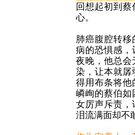
回想起初到蔡
心。
肺癌腹腔转移
病的恐惧感，
夜晚，他总会
染，让本就孱
得用布条将他
嶙峋的蔡伯如
女厉声斥责，
泪流满面却不