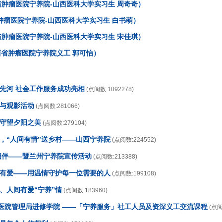
肿瘤医院宁养院-山西医科大学实习生 周奇奇）
肿瘤医院宁养院-山西医科大学实习生 白书萌）
肿瘤医院宁养院-山西医科大学实习生 宋佳琪）
西省肿瘤医院宁养院义工 郭可怡）
开先河 社会工作服务成功亮相
(点阅数:1092278)
传与观影活动
(点阅数:281066)
，守望夕阳之美
(点阅数:279104)
日，“人间有情”送乡村——山西宁养院
(点阅数:224552)
情相伴——暨兰州宁养院宣传活动
(点阅数:213388)
养有爱——用温情守护每一位需要的人
(点阅数:199108)
、人间有爱“宁养”情
(点阅数:183960)
香港医院管理局进修学院 ——「宁养服务」社工人员及资深义工交流课程
(点阅