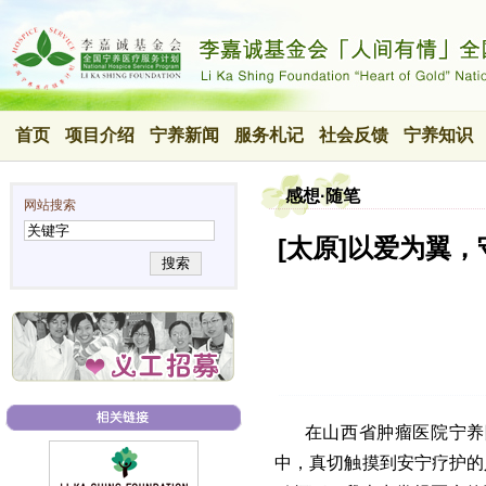
首页
项目介绍
宁养新闻
服务札记
社会反馈
宁养知识
感想·随笔
网站搜索
[太原]以爱为翼
搜索
在山西省肿瘤医院宁养
中，真切触摸到安宁疗护的