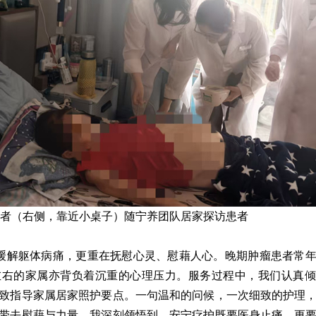
者（右侧，靠近小桌子）随宁养团队居家探访患者
缓解躯体病痛，更重在抚慰心灵、慰藉人心。晚期肿瘤患者常
左右的家属亦背负着沉重的心理压力。服务过程中，我们认真倾
致指导家属居家照护要点。一句温和的问候，一次细致的护理
带去慰藉与力量。我深刻领悟到，安宁疗护既要医身止痛，更