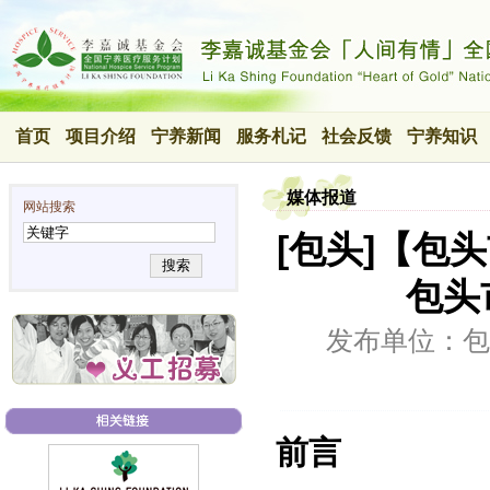
首页
项目介绍
宁养新闻
服务札记
社会反馈
宁养知识
媒体报道
网站搜索
[包头]【包
搜索
包头
发布单位：包
前言