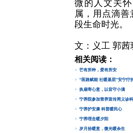
微的人文关怀
属，用点滴善
段生命时光。
文：义工 郭茜
相关阅读：
芒有所种，爱有所安
“医路赋能 社暖基层”安宁
执扇寄心意，以音守小满
宁养院参加营养宣传周义诊
宁养护安康 科普暖民心
宁养理念暖夕阳
岁月拾暖意，微光暖余生