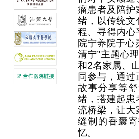
瘤患者及陪护
绪，以传统文
程、寻得内心平
院宁养院于心
清宁”主题心
和2名家属、
同参与，通过
故事分享等舒
绪，搭建起患
流桥梁，让大
缝制的香囊寄
忆。