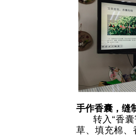
手作香囊，缝
转入“香
草、填充棉、