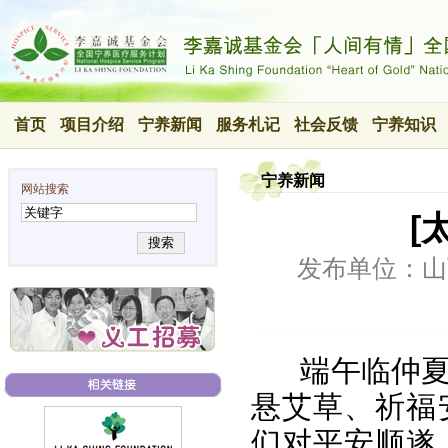
首页
项目介绍
宁养新闻
服务札记
社会反馈
宁养知识
宁养新闻
网站搜索
[
搜索
发布单位：山
端午临仲
悬艾草、祈福
们对平安顺遂