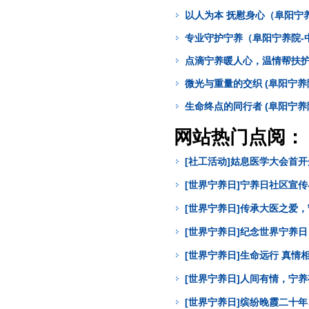
以人为本 抚慰身心（阜阳宁
专业守护宁养（阜阳宁养院-
点滴宁养暖人心，温情帮扶护病
微光与重量的交织 (阜阳宁养
生命终点的同行者 (阜阳宁养
网站热门点阅：
[社工活动]姑息医学大会首
[世界宁养日]宁养日社区宣
[世界宁养日]传承大医之爱
[世界宁养日]纪念世界宁养
[世界宁养日]生命远行 真
[世界宁养日]人间有情，宁
[世界宁养日]缤纷晚霞二十年