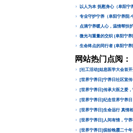
以人为本 抚慰身心（阜阳宁
专业守护宁养（阜阳宁养院-
点滴宁养暖人心，温情帮扶护病
微光与重量的交织 (阜阳宁养
生命终点的同行者 (阜阳宁养
网站热门点阅：
[社工活动]姑息医学大会首
[世界宁养日]宁养日社区宣
[世界宁养日]传承大医之爱
[世界宁养日]纪念世界宁养
[世界宁养日]生命远行 真
[世界宁养日]人间有情，宁
[世界宁养日]缤纷晚霞二十年