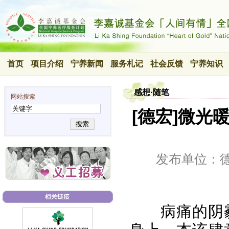
首页
项目介绍
宁养新闻
服务札记
社会反馈
宁养知识
感想·随笔
网站搜索
[德宏]微
搜索
发布单位：
病痛的阴