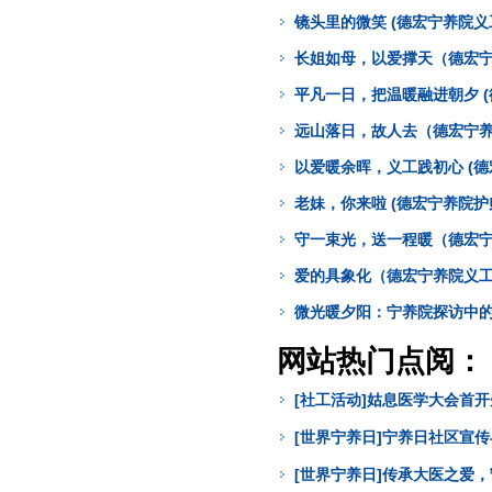
镜头里的微笑 (德宏宁养院义
长姐如母，以爱撑天（德宏宁
平凡一日，把温暖融进朝夕 
远山落日，故人去（德宏宁养
以爱暖余晖，义工践初心 (德
老妹，你来啦 (德宏宁养院护
守一束光，送一程暖（德宏宁
爱的具象化（德宏宁养院义工
微光暖夕阳：宁养院探访中的
网站热门点阅：
[社工活动]姑息医学大会首
[世界宁养日]宁养日社区宣
[世界宁养日]传承大医之爱