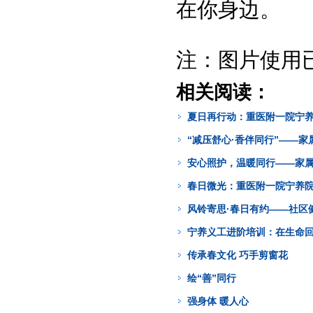
在你身边。
注：图片使用
相关阅读：
夏日再行动：重医附一院宁
“减压舒心·香伴同行”——
安心照护，温暖同行——家
春日微光：重医附一院宁养
风铃寄思·春日有约——社区
宁养义工进阶培训：在生命
传承春文化 巧手剪窗花
绘“善”同行
强身体 暖人心