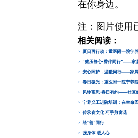
在你身边。
注：图片使用
相关阅读：
夏日再行动：重医附一院宁
“减压舒心·香伴同行”——
安心照护，温暖同行——家
春日微光：重医附一院宁养
风铃寄思·春日有约——社区
宁养义工进阶培训：在生命
传承春文化 巧手剪窗花
绘“善”同行
强身体 暖人心