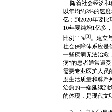
随着社会经济和
以年均约
3%
的速度
亿；到
2020
年要比
10
年要纯增
1
亿多
[3]
比例
11%
。建立
社会保障体系应是
一些疾病无法治愈
病
”
的患者通常遭受
需要专业医护人员
度生活质量和尊严
治愈的一端延续到
的体现，是现代文