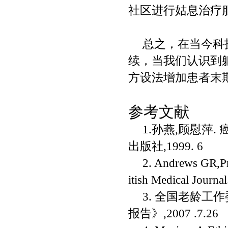
社区进行姑息治疗
总之，在当今科
续，当我们认识到
方设法增加患者末
参考文献
1.
孙燕
,
顾慰萍
.
出版社
,1999. 6
2. Andrews GR,Pro
itish Medical Journa
3.
全国
老龄
工作
报告》
,2
007 .7.26