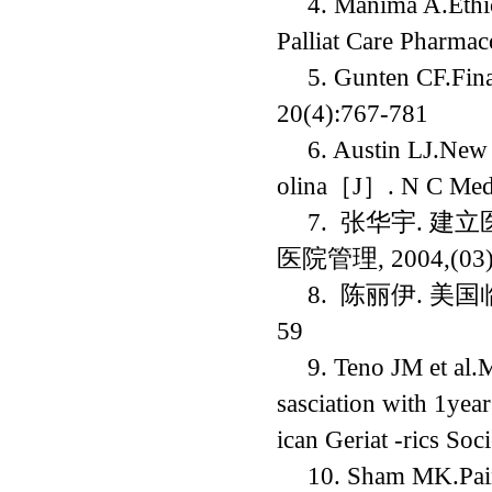
4.
Manima A.Ethica
Palliat Care Pharmac
5. Gunten CF.Fina
20(4):767-781
6. Austin LJ.New d
olina
［
J
］
. N C Med
7.
张华宇
.
建立
医院管理
,
2004,(03
8.
陈丽伊
.
美国
59
9.
Teno JM et al.M
sasciation with 1yea
ican Geriat -rics So
10. Sham MK.Pain 