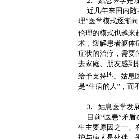
2.
姑息医学是
近几年来国内随
理
”
医学模式逐渐向
伦理的模式也越来
术，缓解患者躯体
症状的治疗，需要
去家庭、朋友感到
[4]
给予支持
。姑息
是
“
生病的人
”
，而
3.
姑息医学发
目前
“
医患
”
矛盾
生主要原因之一。
护与病人是伙伴、