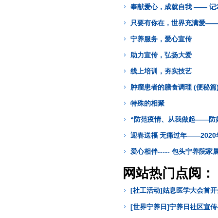
奉献爱心，成就自我 —— 记
只要有你在，世界充满爱—
宁养服务，爱心宣传
助力宣传，弘扬大爱
线上培训，夯实技艺
肿瘤患者的膳食调理 (便秘篇
特殊的相聚
“防范疫情、从我做起——防
迎春送福 无痛过年——202
爱心相伴----- 包头宁养院
网站热门点阅：
[社工活动]姑息医学大会首
[世界宁养日]宁养日社区宣