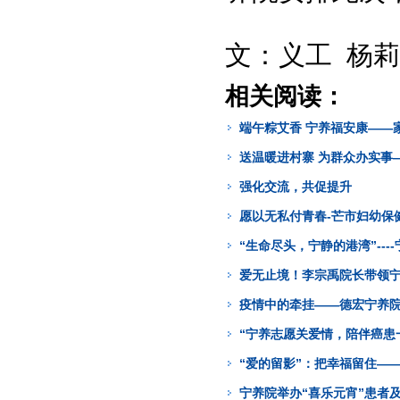
文：义工 杨
相关阅读：
端午粽艾香 宁养福安康——
送温暖进村寨 为群众办实事
强化交流，共促提升
愿以无私付青春-芒市妇幼保
“生命尽头，宁静的港湾”---
爱无止境！李宗禹院长带领
疫情中的牵挂——德宏宁养院
“宁养志愿关爱情，陪伴癌患
“爱的留影”：把幸福留住—
宁养院举办“喜乐元宵”患者