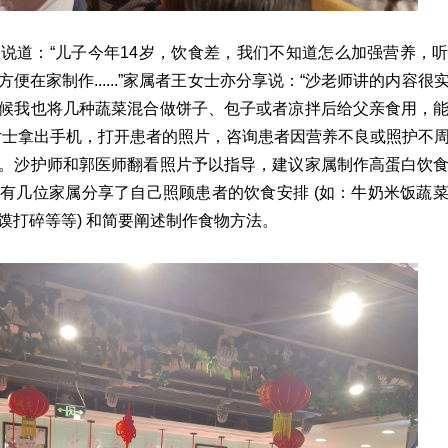
说道：“儿子今年14岁，饮食差，我们不知道怎么加强营养，
便在家制作......”家属者王女士亦分享说：“沙老师讲的内容很
候我也将几种蔬菜混合做饼子、包子或者凉拌后给父亲食用，
女士拿出手机，打开患者的照片，咨询患者因营养不良或照护不
。沙护师和郭医师翻看照片予以指导，建议家属制作高蛋白饮
有几位家属分享了自己照顾患者的饮食安排 (如：牛奶米饭蔬
馍打碎等等) 和简要阐述制作食物方法。