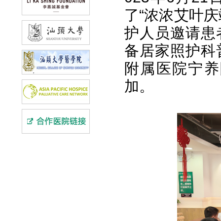
了“浓浓艾叶
护人员邀请患
备居家照护科
附属医院宁养
加。