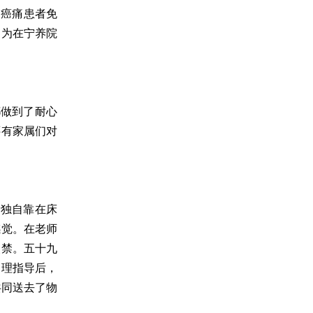
为癌痛患者免
因为在宁养院
都做到了耐心
还有家属们对
者独自靠在床
感觉。在老师
失禁。五十九
护理指导后，
共同送去了物