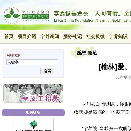
首页
项目介绍
宁养新闻
服务札记
社会反馈
宁养知识
感想·随笔
网站搜索
[榆林]爱
搜索
发布单
时间如白驹过隙，转眼
收获却是满满的，收获了爱、关怀
“宁养院”当我第一次