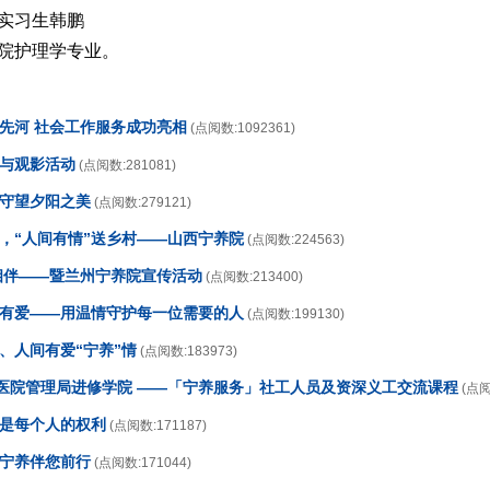
实习生韩鹏
院护理学专业。
开先河 社会工作服务成功亮相
(点阅数:1092361)
传与观影活动
(点阅数:281081)
，守望夕阳之美
(点阅数:279121)
日，“人间有情”送乡村——山西宁养院
(点阅数:224563)
情相伴——暨兰州宁养院宣传活动
(点阅数:213400)
养有爱——用温情守护每一位需要的人
(点阅数:199130)
、人间有爱“宁养”情
(点阅数:183973)
香港医院管理局进修学院 ——「宁养服务」社工人员及资深义工交流课程
(点阅
生是每个人的权利
(点阅数:171187)
，宁养伴您前行
(点阅数:171044)