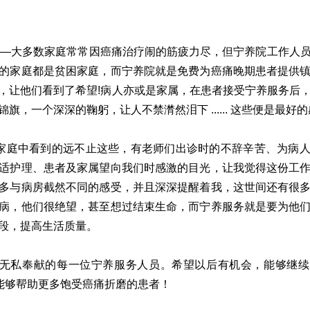
”——大多数家庭常常因癌痛治疗闹的筋疲力尽，但宁养院工作人
的家庭都是贫困家庭，而宁养院就是免费为癌痛晚期患者提供
，让他们看到了希望!病人亦或是家属，在患者接受宁养服务后
，一个深深的鞠躬，让人不禁潸然泪下 ...... 这些便是最好的
家庭中看到的远不止这些，有老师们出诊时的不辞辛苦、为病
适护理、患者及家属望向我们时感激的目光，让我觉得这份工
多与病房截然不同的感受，并且深深提醒着我，这世间还有很
病，他们很绝望，甚至想过结束生命，而宁养服务就是要为他
段，提高生活质量。
无私奉献的每一位宁养服务人员。希望以后有机会，能够继续
量能够帮助更多饱受癌痛折磨的患者！